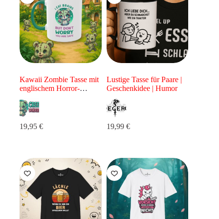
Kawaii Zombie Tasse mit
Lustige Tasse für Paare |
englischem Horror-
Geschenkidee | Humor
Spruch
Creepy Cute
Kaffeetasse als Geschenk
für Halloween- und
Horror-Fans
19,95
€
19,99
€