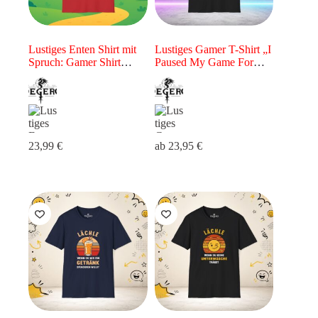
Lustiges Enten Shirt mit
Lustiges Gamer T-Shirt „I
Spruch: Gamer Shirt
Paused My Game For
„Duck Game – Don’t
That?“ – Gaming Shirt für
Look at the Duck
Zocker
23,99
€
ab
23,95
€