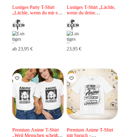
Lustiges Party T-Shirt
Lustiges T-Shirt „Lächle,
„Lächle, wenn du mir ein
wenn du deine
Getränk spendieren
Unterwäsche trägst“ –
willst“ – Trinkshirt für
Freches Spruchshirt für
Damen & Herren
Damen & Herren
ab
23,95
€
23,95
€
Premium Anime T-Shirt
Premium Anime T-Shirt
„Weil Menschen scheiße
mit Spruch –