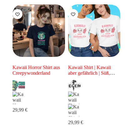
Kawaii Horror Shirt aus
Kawaii Shirt | Kawaii
Creepywonderland
aber gefährlich | Süß,
niedlich & rebellisch |
Shirt für Damen & Herren
| Unisex Shirt | Kawaii
Shirt
29,99
€
29,99
€