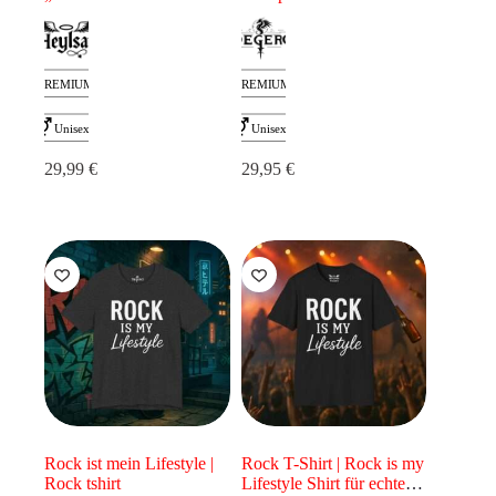
sind“ – Sarkastisches
Hochwertiges Otaku Shirt
Otaku Shirt mit
schwarzem Humor
29,99
€
29,95
€
Rock ist mein Lifestyle |
Rock T-Shirt | Rock is my
Rock tshirt
Lifestyle Shirt für echte