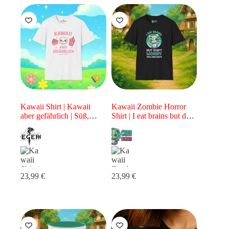
Kawaii Shirt | Kawaii
Kawaii Zombie Horror
aber gefährlich | Süß,
Shirt | I eat brains but dont
niedlich & rebellisch |
worry you are safe |
Shirt für Damen & Herren
Kawaii Zombie Bär
| Unisex Shirt | Kawaii
Shirt
23,99
€
23,99
€