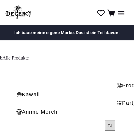
Ich baue meine eigene Marke. Das ist ein Teil davon.
bAlle Produkte
Pro
Kawaii
Part
Anime Merch