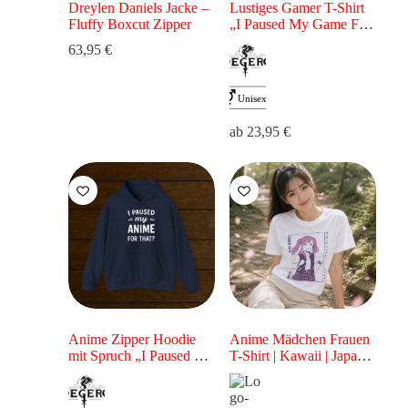
Dreylen Daniels Jacke –
Lustiges Gamer T-Shirt
Fluffy Boxcut Zipper
„I Paused My Game For
That?“ – Gaming Shirt
63,95
€
für Zocker
ab
23,95
€
Anime Zipper Hoodie
Anime Mädchen Frauen
mit Spruch „I Paused My
T-Shirt | Kawaii | Japan
Anime For That?“
Style für Anime Fans &
Lustiger Otaku Hoodie
Otaku | Rosa Motiv
als Geschenk für Anime-