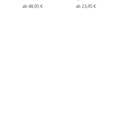
Fans
ab
48,95
€
ab
23,95
€