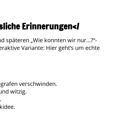
sliche Erinnerungen</
nd späteren „Wie konnten wir nur…?“-
teraktive Variante: Hier geht’s um echte
tografen verschwinden.
und witzig.
.
kidee.
.