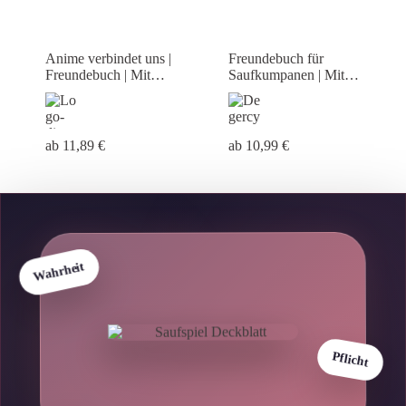
Anime verbindet uns |
Freundebuch für
Freundebuch | Mit
Saufkumpanen | Mit
verrückten Fragen |
Trinkspiel Saufparade |
Freundschaftsbuch Anime
Trinkspiel | Freundebuch
Alkohol
ab 11,89 €
ab 10,99 €
🍺
Wahrheit
🍻
🎲
Pflicht