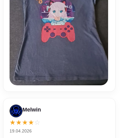
Melwin
★
★
★
★
☆
19.04.2026