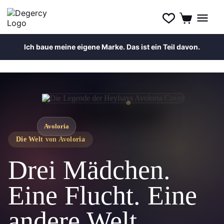
Ich baue meine eigene Marke. Das ist ein Teil davon.
Zum
Anime Roman
Inhalt
springen
Avoloria
Die Welt von Avoloria
Drei Mädchen.
Eine Flucht. Eine
andere Welt.