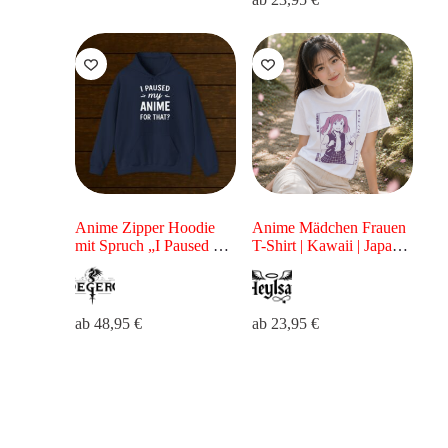
Anime Zipper Hoodie
Anime Mädchen Frauen
mit Spruch „I Paused My
T-Shirt | Kawaii | Japan
Anime For That?“
Style für Anime Fans &
Lustiger Otaku Hoodie
Otaku | Rosa Motiv
als Geschenk für Anime-
Fans
ab
48,95
€
ab
23,95
€