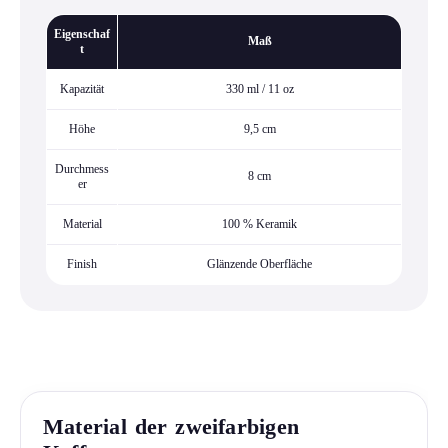
Eigenschaf
Maß
t
Kapazität
330 ml / 11 oz
Höhe
9,5 cm
Durchmess
8 cm
er
Material
100 % Keramik
Finish
Glänzende Oberfläche
Material der zweifarbigen