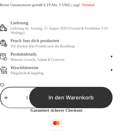
Keine Umsatzsteuer gemäß § 19 Abs. 1 UStG | zzgl.
Versand
Lieferung
Lieferung bis: Sonntag, 23. August 2026 (Versand & Produktion 3-10
Werktage)
Frisch fuer dich produziert
Wir drucken dein Produkt nach der Bestellung
Produktdetails
▾
Material, Gewicht, Schnitt & Groessen
Waschhinweise
▾
Pflegeleicht & langlebig
Ich
esse
In den Warenkorb
Gehirne,
aber
keine
Garantiert sicherer Checkout
Sorge,
du
bist
sicher