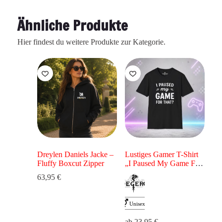
Ähnliche Produkte
Hier findest du weitere Produkte zur Kategorie.
Dreylen Daniels Jacke –
Lustiges Gamer T-Shirt
Fluffy Boxcut Zipper
„I Paused My Game For
That?“ – Gaming Shirt
63,95
€
für Zocker
ab
23,95
€