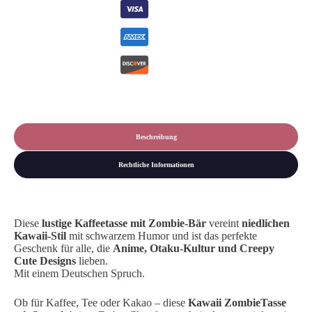
|
Kawaii
Tasse
|
Horror
Tasse
|
Zombie
Bär
|
Zombietasse
Menge
Beschreibung
Rechtliche Informationen
Diese
lustige Kaffeetasse mit Zombie-Bär
vereint
niedlichen
Kawaii-Stil
mit schwarzem Humor und ist das perfekte
Geschenk für alle, die
Anime, Otaku-Kultur und Creepy
Cute Designs
lieben.
Mit einem Deutschen Spruch.
Ob für Kaffee, Tee oder Kakao – diese
Kawaii ZombieTasse