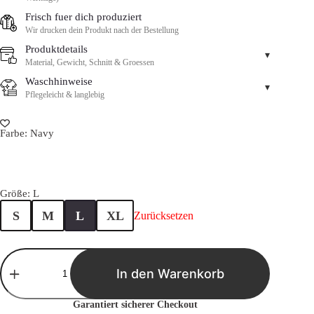
Frisch fuer dich produziert
Wir drucken dein Produkt nach der Bestellung
Produktdetails
▾
Material, Gewicht, Schnitt & Groessen
Waschhinweise
▾
Pflegeleicht & langlebig
Farbe
: Navy
Größe
: L
S
M
L
XL
Zurücksetzen
T-
Shirt
In den Warenkorb
18
Geburtstag
–
Garantiert sicherer Checkout
Endlich