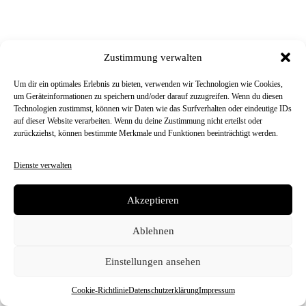
Sorge du bist sicher |
dont worry you are safe |
Kawaii Zombie Bär |
Kawaii Zombie Bär
23,99
€
23,99
€
Zustimmung verwalten
Um dir ein optimales Erlebnis zu bieten, verwenden wir Technologien wie Cookies,
um Geräteinformationen zu speichern und/oder darauf zuzugreifen. Wenn du diesen
Aktuelle Top-Bewertungen
Technologien zustimmst, können wir Daten wie das Surfverhalten oder eindeutige IDs
auf dieser Website verarbeiten. Wenn du deine Zustimmung nicht erteilst oder
(4–5 Sterne) ⭐⭐⭐⭐
zurückziehst, können bestimmte Merkmale und Funktionen beeinträchtigt werden.
Das sagen unsere Kunden dazu!
Dienste verwalten
Akzeptieren
Sarah
Ablehnen
★
★
★
★
★
Einstellungen ansehen
24.04.2026
Cookie-Richtlinie
Datenschutzerklärung
Impressum
Ich bin wirklich begeistert von dem T-Shirt!