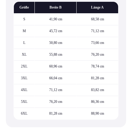
Größe
Breite B
Länge A
S
41,90 cm
68,58 cm
M
45,72 cm
71,12 cm
L
50,80 cm
73,66 cm
XL
55,88 cm
76,20 cm
2XL
60,96 cm
78,74 cm
3XL
66,04 cm
81,28 cm
4XL
71,12 cm
83,82 cm
5XL
76,20 cm
86,36 cm
6XL
81,28 cm
88,90 cm