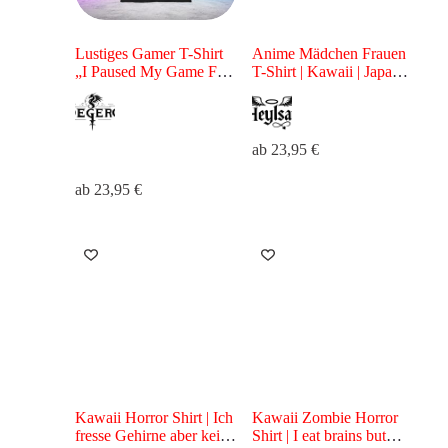
Lustiges Gamer T-Shirt
Anime Mädchen Frauen
„I Paused My Game For
T-Shirt | Kawaii | Japan
That?“ – Gaming Shirt
Style für Anime Fans &
für Zocker
Otaku | Rosa Motiv
ab
23,95
€
ab
23,95
€
Kawaii Horror Shirt | Ich
Kawaii Zombie Horror
fresse Gehirne aber keine
Shirt | I eat brains but