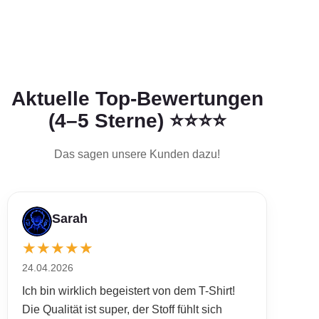
Sarah
★
★
★
★
★
24.04.2026
Ich bin wirklich begeistert von dem T-Shirt!
Die Qualität ist super, der Stoff fühlt sich
angenehm an und das Motiv sieht in echt
sogar noch besser aus als auf den Bildern.
Nach dem Waschen ist alles in Form
geblieben und die Farben sind immer noch
kräftig. Werde definitiv noch eins bestellen!