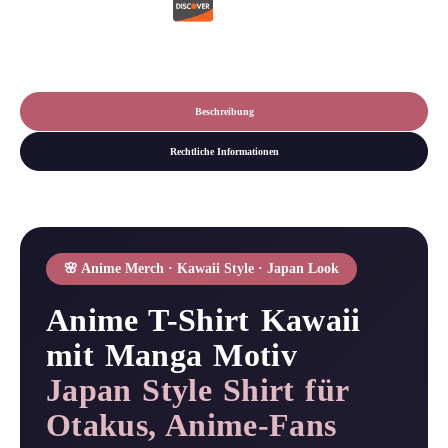
Otaku
|
Rosa
Motiv
Menge
Beschreibung
Rechtliche Informationen
🌸 Anime Merch · Kawaii Style · Japan Look
Anime T-Shirt Kawaii
mit Manga Motiv
Japan Style Shirt für
Otakus, Anime-Fans