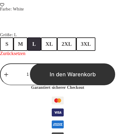
Farbe
: White
Größe
: L
S
M
L
XL
2XL
3XL
Zurücksetzen
Anime
Mädchen
In den Warenkorb
Frauen
T-
Shirt
Garantiert sicherer Checkout
|
Kawaii
|
Japan
Style
für
Anime
Fans
&