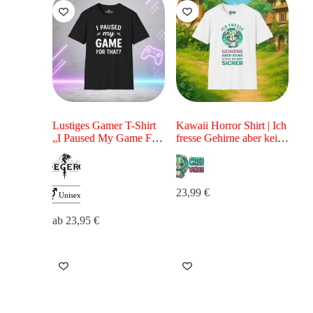
Lustiges Gamer T-Shirt
Kawaii Horror Shirt | Ich
„I Paused My Game For
fresse Gehirne aber keine
That?“ – Gaming Shirt
Sorge du bist sicher |
für Zocker
Kawaii Zombie Bär |
23,99
€
ab
23,95
€