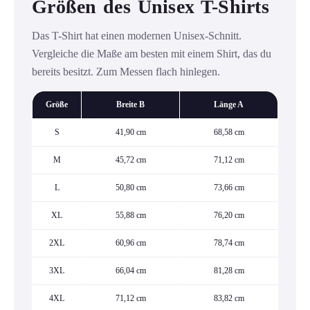
Größen des Unisex T-Shirts
Das T-Shirt hat einen modernen Unisex-Schnitt.
Vergleiche die Maße am besten mit einem Shirt, das du
bereits besitzt. Zum Messen flach hinlegen.
Größe
Breite B
Länge A
S
41,90 cm
68,58 cm
M
45,72 cm
71,12 cm
L
50,80 cm
73,66 cm
XL
55,88 cm
76,20 cm
2XL
60,96 cm
78,74 cm
3XL
66,04 cm
81,28 cm
4XL
71,12 cm
83,82 cm