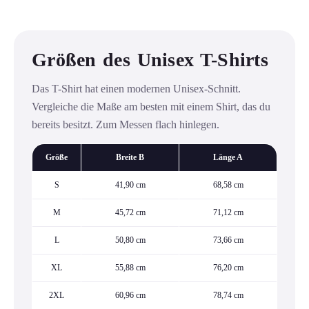
Größen des Unisex T-Shirts
Das T-Shirt hat einen modernen Unisex-Schnitt.
Vergleiche die Maße am besten mit einem Shirt, das du
bereits besitzt. Zum Messen flach hinlegen.
Größe
Breite B
Länge A
S
41,90 cm
68,58 cm
M
45,72 cm
71,12 cm
L
50,80 cm
73,66 cm
XL
55,88 cm
76,20 cm
2XL
60,96 cm
78,74 cm