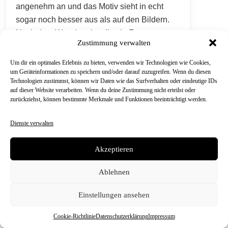
angenehm an und das Motiv sieht in echt
sogar noch besser aus als auf den Bildern.
Nach dem Waschen ist alles in Form
Zustimmung verwalten
geblieben und die Farben sind immer noch
kräftig. Werde definitiv noch eins bestellen!
Um dir ein optimales Erlebnis zu bieten, verwenden wir Technologien wie Cookies,
um Geräteinformationen zu speichern und/oder darauf zuzugreifen. Wenn du diesen
Technologien zustimmst, können wir Daten wie das Surfverhalten oder eindeutige IDs
auf dieser Website verarbeiten. Wenn du deine Zustimmung nicht erteilst oder
zurückziehst, können bestimmte Merkmale und Funktionen beeinträchtigt werden.
Melwin
Dienste verwalten
★
★
★
★
☆
19.04.2026
Akzeptieren
Ich habe das einmal angehabt im Sommer.
Ablehnen
Und ich fand es sehr bequem das T-shirt. Es
gibt viele unterschiedliche Farben die man
Einstellungen ansehen
aussuchen kann und der Stoff ist schön
Cookie-Richtlinie
Datenschutzerklärung
Impressum
dehnbar