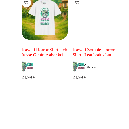
Kawaii Horror Shirt | Ich
Kawaii Zombie Horror
fresse Gehirne aber keine
Shirt | I eat brains but
Sorge du bist sicher |
dont worry you are safe |
Kawaii Zombie Bär |
Kawaii Zombie Bär
23,99
€
23,99
€