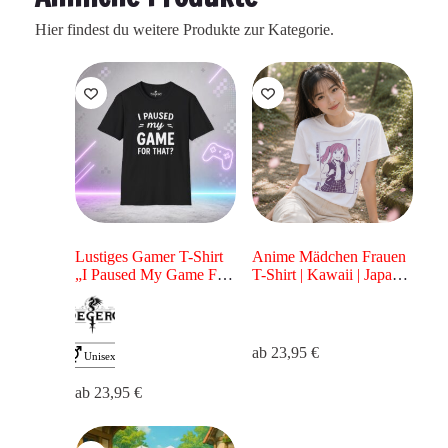
Hier findest du weitere Produkte zur Kategorie.
Lustiges Gamer T-Shirt
Anime Mädchen Frauen
„I Paused My Game For
T-Shirt | Kawaii | Japan
That?“ – Gaming Shirt
Style für Anime Fans &
für Zocker
Otaku | Rosa Motiv
ab
23,95
€
ab
23,95
€