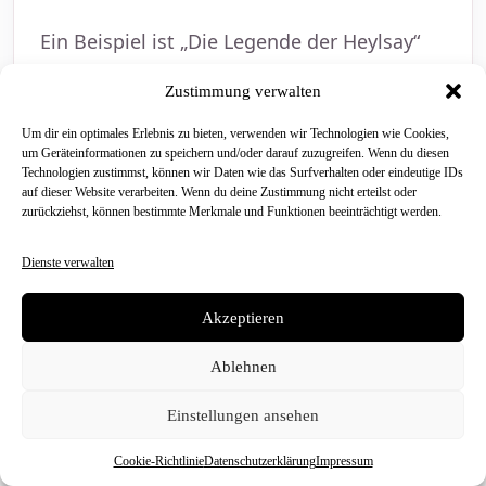
Ein Beispiel ist „Die Legende der Heylsay“
von Degercy: ein Roman für Leser, die
Zustimmung verwalten
Anime-Atmosphäre, Charakterentwicklung
Um dir ein optimales Erlebnis zu bieten, verwenden wir Technologien wie Cookies,
und eine eigene fantastische Welt
um Geräteinformationen zu speichern und/oder darauf zuzugreifen. Wenn du diesen
Technologien zustimmst, können wir Daten wie das Surfverhalten oder eindeutige IDs
spannend finden. Solche Bücher wirken
auf dieser Website verarbeiten. Wenn du deine Zustimmung nicht erteilst oder
persönlicher als ein zufälliges Deko-
zurückziehst, können bestimmte Merkmale und Funktionen beeinträchtigt werden.
Geschenk, weil sie dem Fan echte Lesezeit
Dienste verwalten
schenken.
Akzeptieren
Tipp:
Anime-Romane passen gut zu
Ablehnen
Tasse, Snackbox, Manga oder einem
Einstellungen ansehen
ruhigen Geschenkset für Fans, die gern
lesen.
Cookie-Richtlinie
Datenschutzerklärung
Impressum