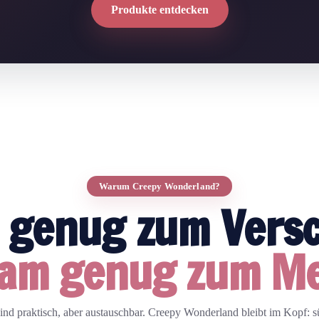
Produkte entdecken
Warum Creepy Wonderland?
h genug zum Vers
sam genug zum M
nd praktisch, aber austauschbar. Creepy Wonderland bleibt im Kopf: sü