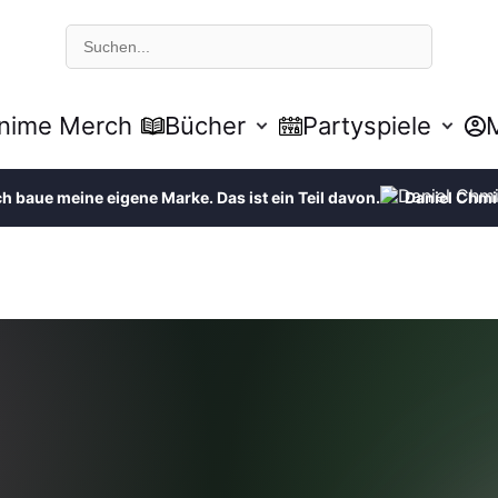
S
u
c
h
e
nime Merch
Bücher
Partyspiele
ch baue meine eigene Marke. Das ist ein Teil davon.
Daniel Chmi