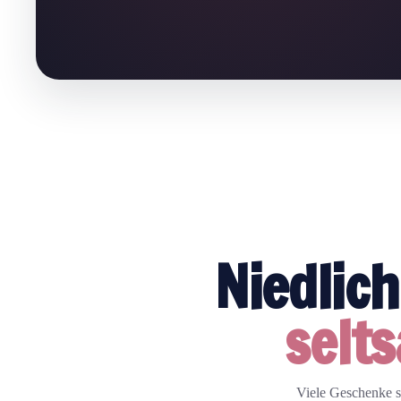
Niedlic
selt
Viele Geschenke si