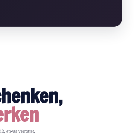
chenken,
erken
ß, etwas verrottet,