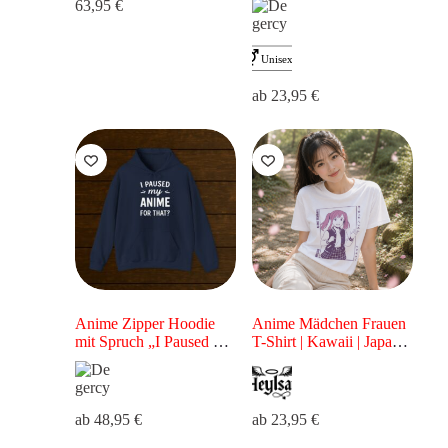
63,95
€
für Zocker
ab
23,95
€
Anime Zipper Hoodie
Anime Mädchen Frauen
mit Spruch „I Paused My
T-Shirt | Kawaii | Japan
Anime For That?“
Style für Anime Fans &
Lustiger Otaku Hoodie
Otaku | Rosa Motiv
als Geschenk für Anime-
Fans
ab
48,95
€
ab
23,95
€