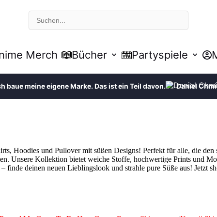
S
u
c
h
e
nime Merch
Bücher
Partyspiele
ch baue meine eigene Marke. Das ist ein Teil davon.
Daniel Chmi
ts, Hoodies und Pullover mit süßen Designs! Perfekt für alle, die den 
n. Unsere Kollektion bietet weiche Stoffe, hochwertige Prints und Mot
s – finde deinen neuen Lieblingslook und strahle pure Süße aus! Jetzt s