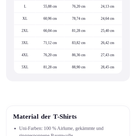
L
55,88 cm
76,20 cm
24,13 cm
XL
60,96 cm
78,74 cm
24,64 cm
2XL
66,04 cm
81,28 cm
25,40 cm
3XL
71,12 cm
83,82 cm
26,42 cm
4XL
76,20 cm
86,36 cm
27,43 cm
5XL
81,28 cm
88,90 cm
28,45 cm
Material der T-Shirts
Uni-Farben: 100 % Airlume, gekämmte und
ringgesponnene Baumwolle