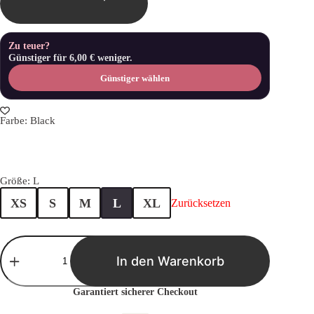
Zu teuer?
Günstiger für
6,00
€
weniger.
Günstiger wählen
Farbe
: Black
Größe
: L
XS
S
M
L
XL
Zurücksetzen
30
Geburtstag
In den Warenkorb
einhorn
shirt
provokant
Garantiert sicherer Checkout
und
lustig