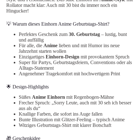
Rollator macht klar: Auch mit 30 bist du immer noch ein
Hingucker!
💡 Warum dieses Einhorn Anime Geburtstags-Shirt?
Perfektes Geschenk zum
30. Geburtstag
– lustig, bunt
und auffällig
Für alle, die
Anime
lieben und mit Humor ins neue
Jahrzehnt starten wollen
Einzigartiges
Einhorn-Design
mit provokantem Spruch
Super für Partys, Geburtstagsfeiern, Conventions oder als
Alltags-Statement
Angenehmer Tragekomfort mit hochwertigem Print
🌟 Design-Highlights
Süßes
Anime Einhorn
mit Regenbogen-Mähne
Frecher Spruch: „Sorry Leute, auch mit 30 seh ich besser
aus als du“
Knallige Farben, die sofort ins Auge fallen
Bunte Illustration mit Glitzer-Feeling – typisch Anime
Witziges Geburtstags-Shirt mit klarer Botschaft
🎁 Geschenkidee