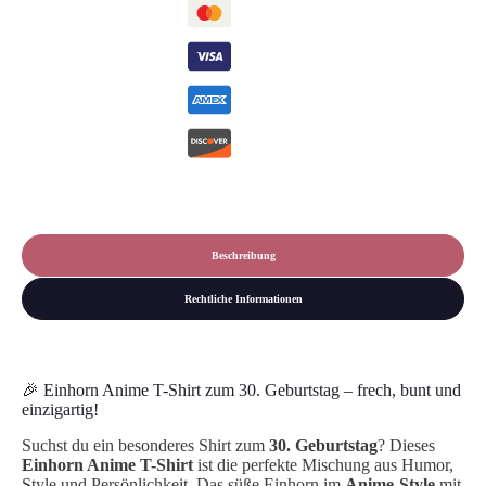
Menge
Beschreibung
Rechtliche Informationen
🎉 Einhorn Anime T-Shirt zum 30. Geburtstag – frech, bunt und
einzigartig!
Suchst du ein besonderes Shirt zum
30. Geburtstag
? Dieses
Einhorn Anime T-Shirt
ist die perfekte Mischung aus Humor,
Style und Persönlichkeit. Das süße Einhorn im
Anime-Style
mit