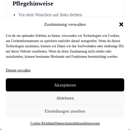
Pflegehinweise
Vor dem Waschen auf links drehen
Mit ähnlichen Farben waschen
Zustimmung verwalten
Schonend waschen
Um dir ein optimales Erlebnis zu bieten, verwenden wir Technologien wie Cookies,
Lufttrocknung empfohlen
um Geräteinformationen zu speichern und/oder darauf zuzugreifen. Wenn du diesen
Technologien zustimmst, können wir Daten wie das Surfverhalten oder eindeutige IDs
Motiv nicht direkt bügeln
auf dieser Website verarbeiten. Wenn du deine Zustimmung nicht erteilst oder
zurückziehst, können bestimmte Merkmale und Funktionen beeinträchtigt werden.
Pflegeetikett im Shirt beachten
Dienste verwalten
Akzeptieren
Ablehnen
Bereit für dein
neues
Einstellungen ansehen
Lieblingsshirt?
Cookie-Richtlinie
Datenschutzerklärung
Impressum
Hol dir das Bella+Canvas 3001 Unisex T-Shirt von