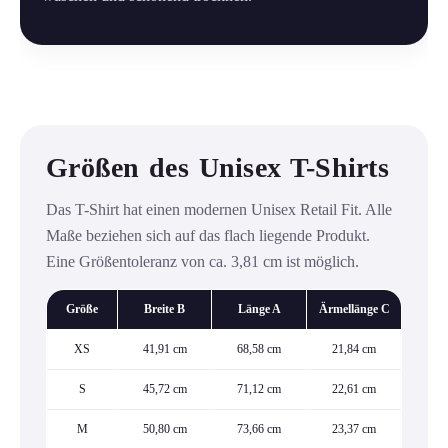
Größen des Unisex T-Shirts
Das T-Shirt hat einen modernen Unisex Retail Fit. Alle
Maße beziehen sich auf das flach liegende Produkt.
Eine Größentoleranz von ca. 3,81 cm ist möglich.
Größe
Breite B
Länge A
Ärmellänge C
XS
41,91 cm
68,58 cm
21,84 cm
S
45,72 cm
71,12 cm
22,61 cm
M
50,80 cm
73,66 cm
23,37 cm